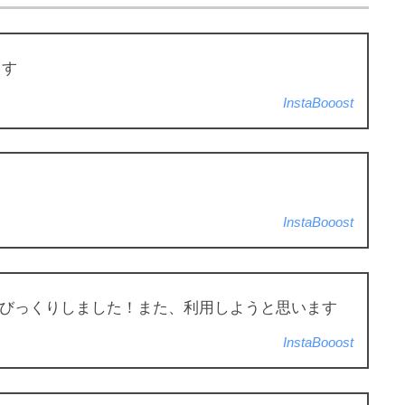
ます
InstaBooost
InstaBooost
えてびっくりしました！また、利用しようと思います
InstaBooost