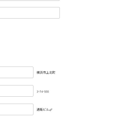
横浜市上北町
3-24-555
通販ビル4F