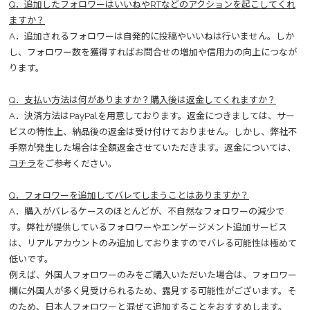
Q．追加したフォロワーはいいねやRTなどのアクションを起こしてくれ
ますか？
A．追加されるフォロワーは自発的に投稿やいいねは行いません。しか
し、フォロワー数を獲得すればお問合せの増加や信用力の向上につなが
ります。
Q．支払い方法は何がありますか？購入後は返金してくれますか？
A．決済方法はPayPalを用意しております。返金につきましては、サー
ビスの特性上、納品後の返金は受け付けておりません。しかし、弊社不
手際が発生した場合は全額返金させていただきます。返金については、
コチラ
をご参考ください。
Q．フォロワーを追加してバレてしまうことはありますか？
A．購入がバレるケースのほとんどが、不自然なフォロワーの減少で
す。弊社が提供しているフォロワーやエンゲージメント追加サービス
は、リアルアカウントのみ追加しておりますのでバレる可能性は極めて
低いです。
例えば、外国人フォロワーのみをご購入いただいた場合は、フォロワー
欄に外国人が多く見受けられるため、露見する可能性がございます。そ
のため、日本人フォロワーと混ぜて追加することをおすすめします。